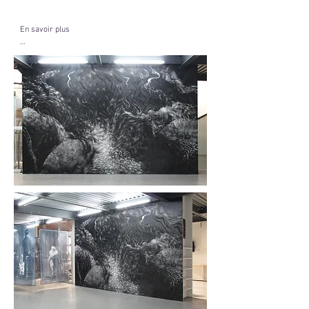
En savoir plus

J’ai été invitée à réaliser un dessin mural, en 
transposant ma pratique de la carte à gratter aux 
dimensions d'une grande paroi.

Le mur, peint avec deux noirs différents, est gratté 
et gravé, en partie avec des outils fabriqués 
spécifiquement, pour faire apparaître l’image en 
négatif. La perception change selon point de vue 
d’où l’on regarde : des éléments apparaissent et 
disparaissent, dans le jeu des reflets et des 
variations de noirs. L’image n’est pas figée. En 
outre, la vision de loin révèle un paysage 
merveilleux, tandis que la vision de près nous 
plonge dans la matière ; l’alternance des deux crée 
un dialogue entre infiniment petit et infiniment 
grand. L’eau y est représentée comme fluide vital, 
mélange de puissance et de douceur. La dimension 
onirique de ce dessin souligne la préciosité de l’eau, 
qui devient fluide magique, dans une volonté de «ré-
enchanter» le vivant.